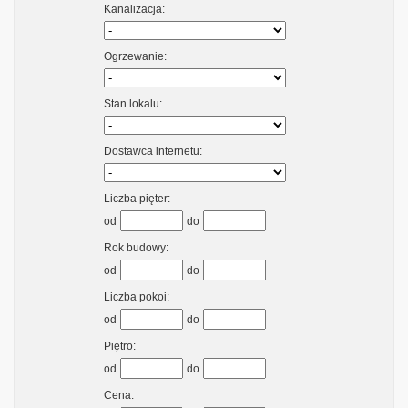
Kanalizacja:
Ogrzewanie:
Stan lokalu:
Dostawca internetu:
Liczba pięter:
od
do
Rok budowy:
od
do
Liczba pokoi:
od
do
Piętro:
od
do
Cena: