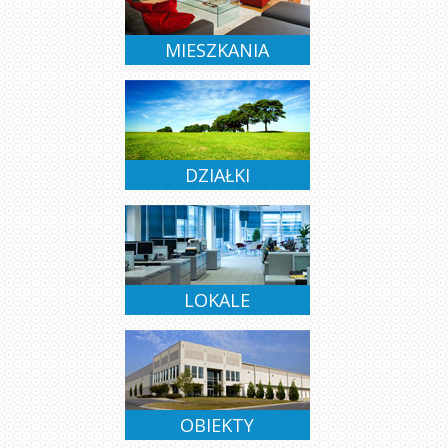
SPRZEDAŻ
WYNAJEM
MIESZKANIA
SPRZEDAŻ
DZIERŻAWA
DZIAŁKI
SPRZEDAŻ
WYNAJEM
LOKALE
SPRZEDAŻ
WYNAJEM
OBIEKTY