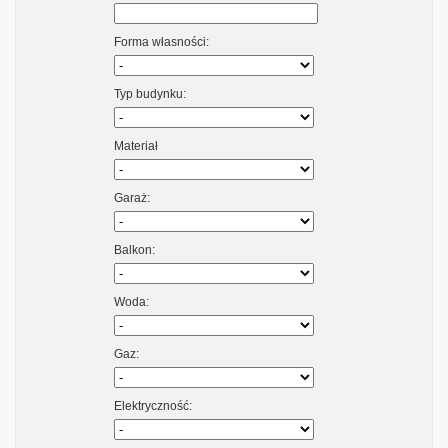
Forma własności:
Typ budynku:
Materiał
Garaż:
Balkon:
Woda:
Gaz:
Elektryczność: