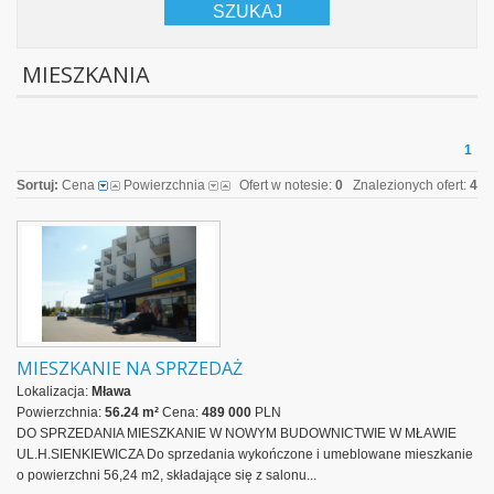
SZUKAJ
MIESZKANIA
1
Sortuj:
Cena
Powierzchnia
Ofert w notesie:
0
Znalezionych ofert:
4
MIESZKANIE NA SPRZEDAŻ
Lokalizacja:
Mława
Powierzchnia:
56.24 m²
Cena:
489 000
PLN
DO SPRZEDANIA MIESZKANIE W NOWYM BUDOWNICTWIE W MŁAWIE
UL.H.SIENKIEWICZA Do sprzedania wykończone i umeblowane mieszkanie
o powierzchni 56,24 m2, składające się z salonu...