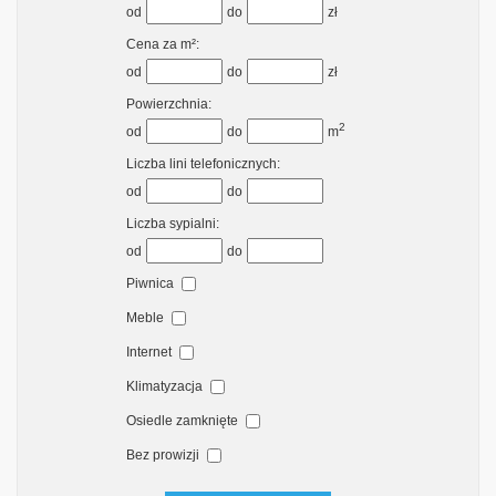
od
do
zł
Cena za m²:
od
do
zł
Powierzchnia:
2
od
do
m
Liczba lini telefonicznych:
od
do
Liczba sypialni:
od
do
Piwnica
Meble
Internet
Klimatyzacja
Osiedle zamknięte
Bez prowizji