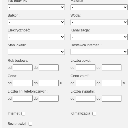
Typ budynku:
Materiał
Balkon:
Woda:
Elektryczność:
Kanalizacja:
Stan lokalu:
Dostawca internetu:
Rok budowy:
Liczba pokoi:
od
do
od
do
Cena:
Cena za m²:
od
do
zł
od
do
zł
Liczba lini telefonicznych:
Liczba sypialni:
od
do
od
do
Internet
Klimatyzacja
Bez prowizji