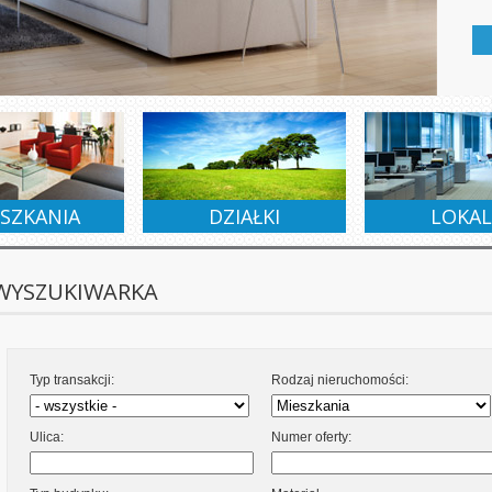
JEM
SPRZEDAŻ
WYNAJEM
SPRZEDAŻ
DZIERŻAWA
SP
SZKANIA
DZIAŁKI
LOKAL
WYSZUKIWARKA
Typ transakcji:
Rodzaj nieruchomości:
Ulica:
Numer oferty: