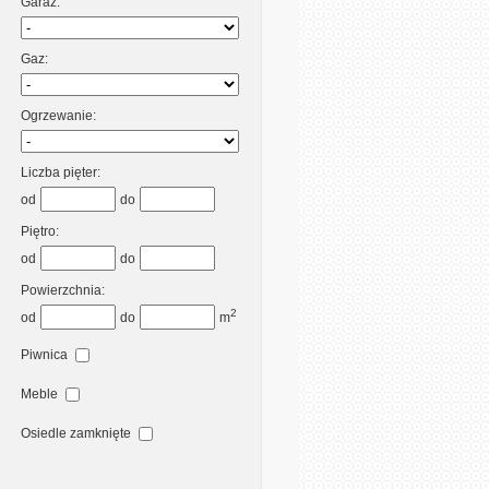
Garaż:
Gaz:
Ogrzewanie:
Liczba pięter:
od
do
Piętro:
od
do
Powierzchnia:
2
od
do
m
Piwnica
Meble
Osiedle zamknięte