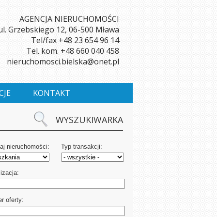
AGENCJA NIERUCHOMOŚCI
ul. Grzebskiego 12, 06-500 Mława
Tel/fax +48 23 654 96 14
Tel. kom. +48 660 040 458
nieruchomosci.bielska@onet.pl
CJE
KONTAKT
WYSZUKIWARKA
aj nieruchomości:
Typ transakcji:
izacja:
r oferty: