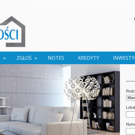
E
»
ZGŁOŚ
»
NOTES
KREDYTY
INWESTY
Rodz
Lokal
Nume