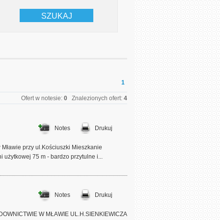
SZUKAJ
1
Ofert w notesie:
0
Znalezionych ofert:
4
Notes
Drukuj
 Mławie przy ul.Kościuszki Mieszkanie
 użytkowej 75 m - bardzo przytulne i...
Notes
Drukuj
OWNICTWIE W MŁAWIE UL.H.SIENKIEWICZA