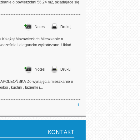
kanie o powierzchni 56,24 m2, składające się
Notes
Drukuj
u Książąt Mazowieckich Mieszkanie o
owocześnie i elegancko wykończone. Układ...
Notes
Drukuj
POLEOŃSKA Do wynajęcia mieszkanie o
i , kuchni , łazienki i...
1
KONTAKT